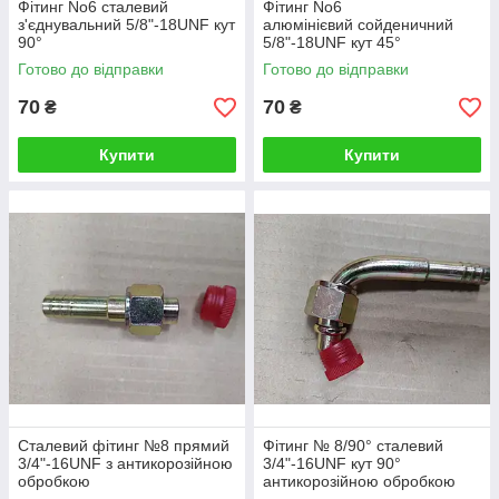
Фітинг No6 сталевий
Фітинг No6
з'єднувальний 5/8"-18UNF кут
алюмінієвий coйденичний
90°
5/8"-18UNF кут 45°
Готово до відправки
Готово до відправки
70
70
₴
₴
Купити
Купити
Сталевий фітинг №8 прямий
Фітинг № 8/90° сталевий
3/4"-16UNF з антикорозійною
3/4"-16UNF кут 90°
обробкою
антикорозійною обробкою