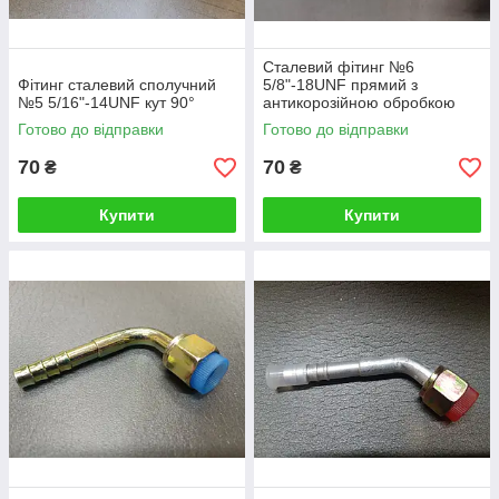
Сталевий фітинг №6
Фітинг сталевий сполучний
5/8"-18UNF прямий з
№5 5/16"-14UNF кут 90°
антикорозійною обробкою
Готово до відправки
Готово до відправки
70
70
₴
₴
Купити
Купити