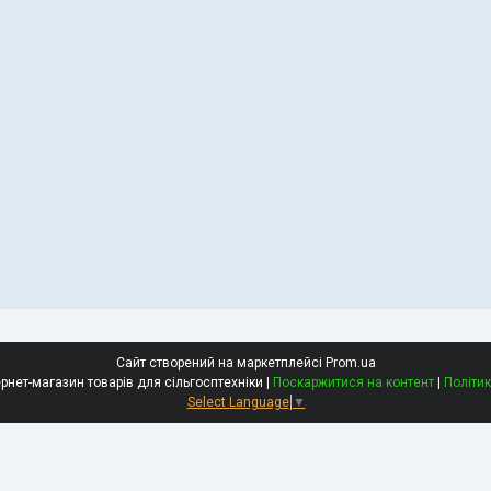
Сайт створений на маркетплейсі
Prom.ua
АгроРемХолод інтернет-магазин товарів для сільгосптехніки |
Поскаржитися на контент
|
Політик
Select Language
▼