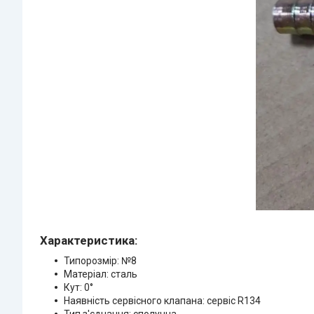
Характеристика:
Типорозмір: №8
Матеріал: сталь
Кут: 0°
Наявність сервісного клапана: сервіс R134
Тип з'єднання: сполучна