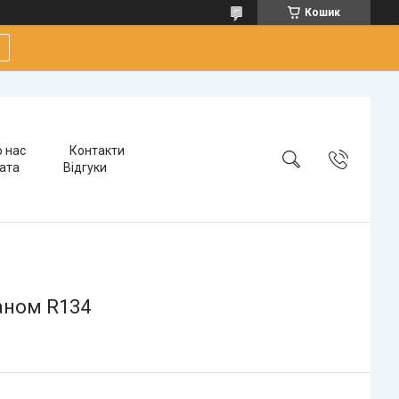
Кошик
 нас
Контакти
лата
Відгуки
аном R134