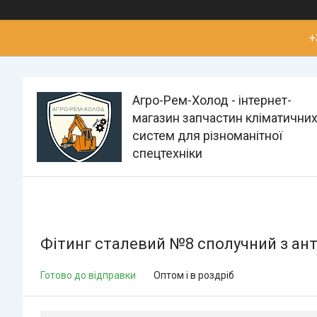
+
Агро-Рем-Холод - інтернет-
магазин запчастин кліматични
систем для різноманітної
спецтехніки
Фітинг сталевий №8 сполучний з ан
Готово до відправки
Оптом і в роздріб