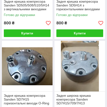
Задня кришка компресора
Задня кришка компресора
Sanden SD505/508/510/5H14
Sanden SD5H14 з
з вертикальними виходами
горизонтальними виходами
Rotaloc
O-Ring
Готово до відправки
Готово до відправки
800
800
₴
₴
Купити
Купити
Задня кришка компресора
Задня широка кришка
Sanden SD7H15
компресора Sanden
горизонтальні виходи O-Ring
SD7H15/709/7H13