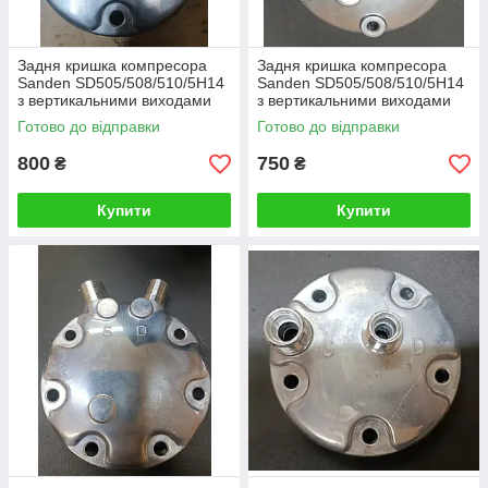
Задня кришка компресора
Задня кришка компресора
Sanden SD505/508/510/5H14
Sanden SD505/508/510/5H14
з вертикальними виходами
з вертикальними виходами
Rotolok
Готово до відправки
Готово до відправки
800
750
₴
₴
Купити
Купити