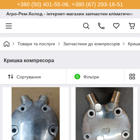
+380 (50) 401-55-06, +380 (67) 293-16-51
Агро-Рем-Холод - інтернет-магазин запчастин кліматичних с
Товари та послуги
Запчастини до компресорів
Кришк
Кришка компресора
Сортування
0
Фільтри