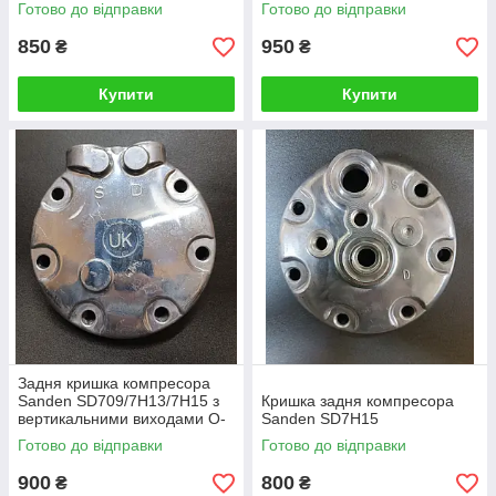
горизонтальні виходи
Готово до відправки
Готово до відправки
Rotalock
850
950
₴
₴
Купити
Купити
Задня кришка компресора
Sanden SD709/7H13/7H15 з
Кришка задня компресора
вертикальними виходами O-
Sanden SD7H15
Ring, фланець
Готово до відправки
Готово до відправки
900
800
₴
₴