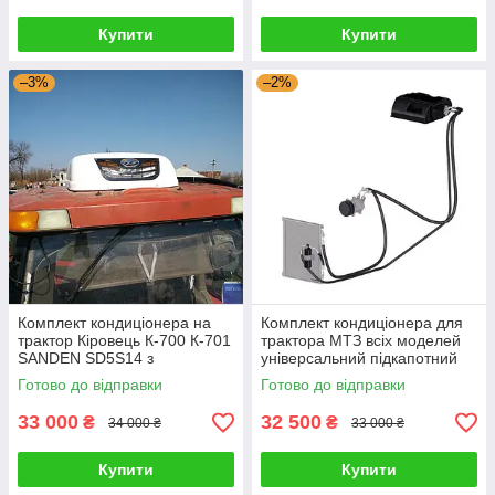
Купити
Купити
–3%
–2%
Комплект кондиціонера на
Комплект кондиціонера для
трактор Кіровець К-700 К-701
трактора МТЗ всіх моделей
SANDEN SD5S14 з
універсальний підкапотний
накришним блоком 12/24V
варіант Sanden
Готово до відправки
Готово до відправки
33 000
32 500
₴
₴
34 000 ₴
33 000 ₴
Купити
Купити