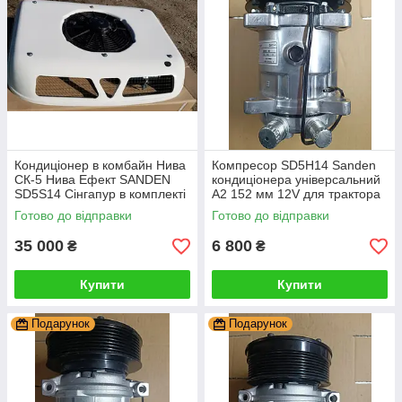
Кондиціонер в комбайн Нива
Компресор SD5H14 Sanden
СК-5 Нива Ефект SANDEN
кондиціонера універсальний
SD5S14 Сінгапур в комплекті
А2 152 мм 12V для трактора
комбайна
Готово до відправки
Готово до відправки
35 000
6 800
₴
₴
Купити
Купити
Подарунок
Подарунок