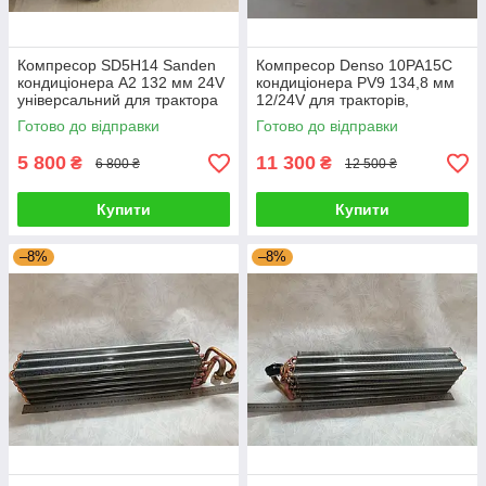
Компресор SD5H14 Sanden
Компресор Denso 10РА15С
кондиціонера А2 132 мм 24V
кондиціонера PV9 134,8 мм
універсальний для трактора
12/24V для тракторів,
комбайна
комбайнів, автомобілів
Готово до відправки
Готово до відправки
5 800
11 300
₴
₴
6 800 ₴
12 500 ₴
Купити
Купити
–8%
–8%