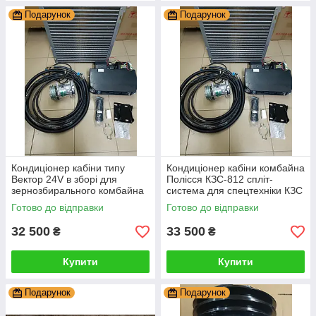
Подарунок
Подарунок
Кондиціонер кабіни типу
Кондиціонер кабіни комбайна
Вектор 24V в зборі для
Полісся КЗС-812 спліт-
зернозбирального комбайна
система для спецтехніки КЗС
Акрос кондиціонери для
в зборі
Готово до відправки
Готово до відправки
комбайна
32 500
33 500
₴
₴
Купити
Купити
Подарунок
Подарунок