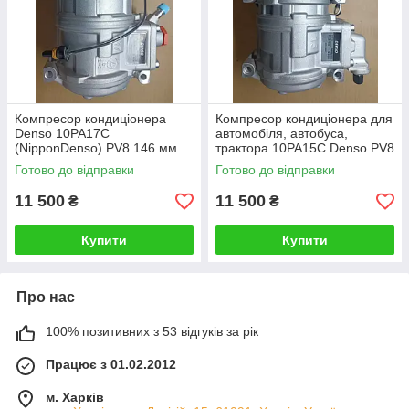
Компресор кондиціонера
Компресор кондиціонера для
Denso 10РА17С
автомобіля, автобуса,
(NipponDenso) PV8 146 мм
трактора 10PA15C Denso PV8
12V універсальний для
130 мм 12V CLAAS
Готово до відправки
Готово до відправки
трактора John Deere
A9062302011
RE64024 TY6789
11 500
11 500
₴
₴
Купити
Купити
Про нас
100% позитивних з 53 відгуків за рік
Працює з 01.02.2012
м. Харків