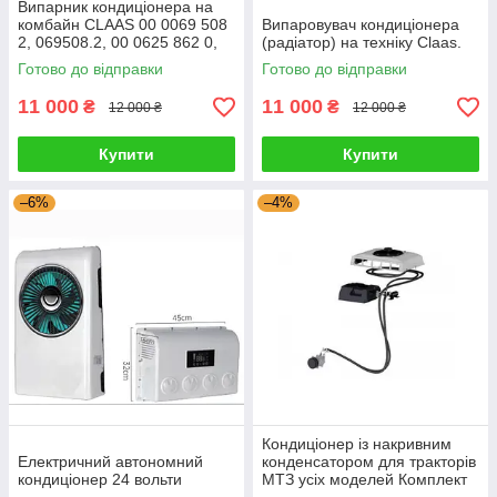
Випарник кондиціонера на
комбайн CLAAS 00 0069 508
Випаровувач кондиціонера
2, 069508.2, 00 0625 862 0,
(радіатор) на техніку Claas.
625862.0, 00 0625 862 2
Готово до відправки
Готово до відправки
11 000
11 000
₴
₴
12 000 ₴
12 000 ₴
Купити
Купити
–6%
–4%
Кондиціонер із накривним
Електричний автономний
конденсатором для тракторів
кондиціонер 24 вольти
МТЗ усіх моделей Комплект