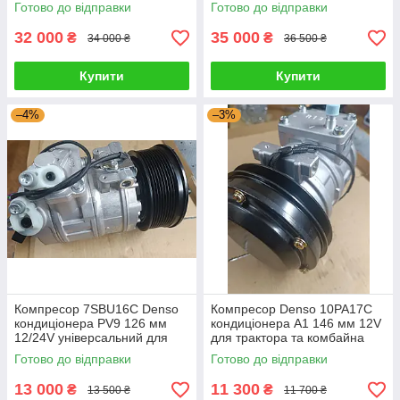
кондиціонера
Готово до відправки
Готово до відправки
32 000
35 000
₴
₴
34 000 ₴
36 500 ₴
Купити
Купити
–4%
–3%
Компресор 7SBU16C Denso
Компресор Denso 10РА17С
кондиціонера PV9 126 мм
кондиціонера А1 146 мм 12V
12/24V універсальний для
для трактора та комбайна
Mercedes Benz 447200-8090
John Deere RE55422,
Готово до відправки
Готово до відправки
447300-7820
SE501468
13 000
11 300
₴
₴
13 500 ₴
11 700 ₴