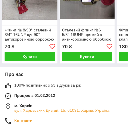
Фітинг № 8/90° сталевий
Сталевий фітинг №6
Фіти
3/4"-16UNF кут 90°
5/8"-18UNF прямий з
спол
антикорозійною обробкою
антикорозійною обробкою
кла
70
70
180
₴
₴
Купити
Купити
Про нас
100% позитивних з 53 відгуків за рік
Працює з 01.02.2012
м. Харків
вул. Харківських Дивізій, 15, 61091, Харків, Україна
Контакти