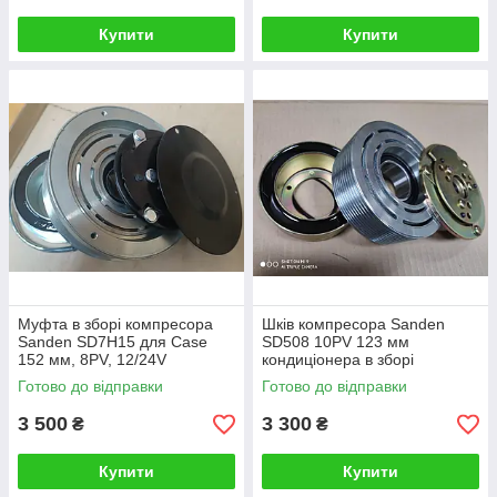
Купити
Купити
Муфта в зборі компресора
Шків компресора Sanden
Sanden SD7H15 для Case
SD508 10PV 123 мм
152 мм, 8PV, 12/24V
кондиціонера в зборі
універсальний для
Готово до відправки
Готово до відправки
спецтехніки
3 500
3 300
₴
₴
Купити
Купити