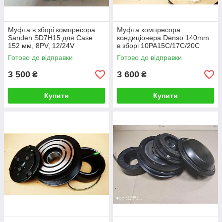
Муфта в зборі компресора
Муфта компресора
Sanden SD7H15 для Case
кондиціонера Denso 140mm
152 мм, 8PV, 12/24V
в зборі 10PA15C/17C/20С
10S17C для John Deere 8PV
Готово до відправки
Готово до відправки
12/24V 30х52х22
3 500
3 600
₴
₴
Купити
Купити