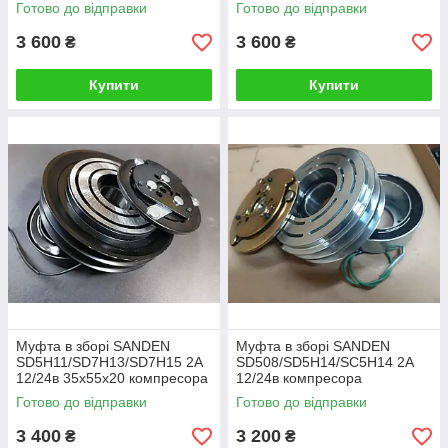
для John Deere PV8 145mm
10PA15C/17C/20С 10S17C
Готово до відправки
Готово до відправки
12V 30х52х22
для John Deere 2A 12V
30х52х22
3 600
3 600
₴
₴
Купити
Купити
Муфта в зборі SANDEN
Муфта в зборі SANDEN
SD5H11/SD7H13/SD7H15 2A
SD508/SD5H14/SС5H14 2A
12/24в 35х55х20 компресора
12/24в компресора
кондиціонера універсальна
кондиціонера універсальна
Готово до відправки
Готово до відправки
для CASE
для спецтехніки
3 400
3 200
₴
₴