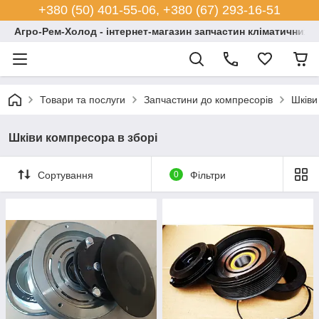
+380 (50) 401-55-06, +380 (67) 293-16-51
Агро-Рем-Холод - інтернет-магазин запчастин кліматичних с
Товари та послуги
Запчастини до компресорів
Шківи
Шківи компресора в зборі
Сортування
0
Фільтри