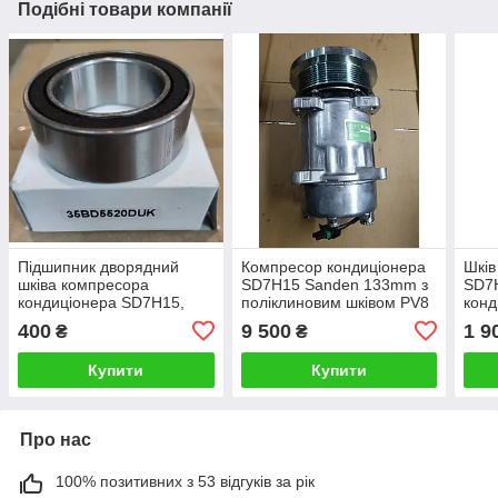
Подібні товари компанії
Підшипник дворядний
Компресор кондиціонера
Шків
шківа компресора
SD7H15 Sanden 133mm з
SD7
кондиціонера SD7H15,
поліклиновим шківом PV8
конд
709/7H13/7H15, Valeo
12 Вольта для спецтехніки
підш
400
9 500
1 9
₴
₴
TM13/15/16 35х55х20 мм
комбайна авто
унів
комб
Купити
Купити
спец
Про нас
100% позитивних з 53 відгуків за рік