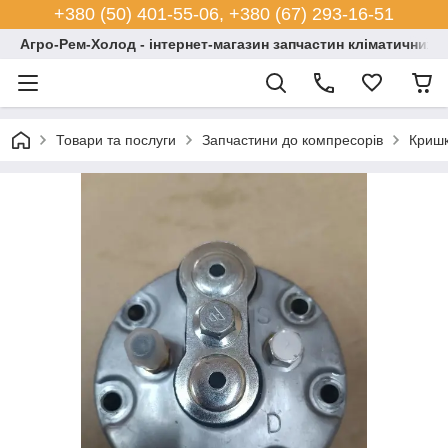
+380 (50) 401-55-06, +380 (67) 293-16-51
Агро-Рем-Холод - інтернет-магазин запчастин кліматичних с
Товари та послуги
Запчастини до компресорів
Кришк