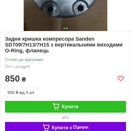
Задня кришка компресора Sanden
SD709/7H13/7H15 з вертикальними виходами
O-Ring, фланець
Готово до відправки
Опт і роздріб
850
₴
600 ₴
від 3 шт.
Купити
або
Купити з