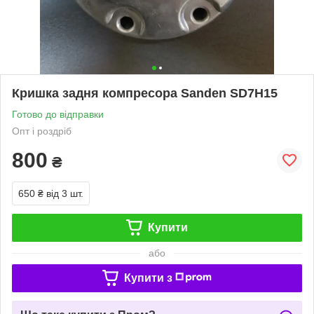
Кришка задня компресора Sanden SD7H15
Готово до відправки
Опт і роздріб
800
₴
650 ₴
від 3 шт.
Купити
або
Купити з