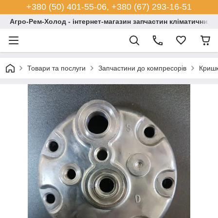
+380 (50) 401-55-06, +380 (67) 293-16-51
Агро-Рем-Холод - інтернет-магазин запчастин кліматичних с
Товари та послуги
Запчастини до компресорів
Кришк