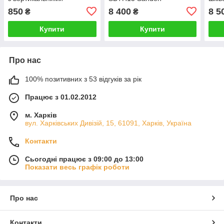
виходами O-Ring,
універсальний А2 152 мм
ком
850
8 400
8 5
₴
₴
фланець
12V
Купити
Купити
Про нас
100% позитивних з 53 відгуків за рік
Працює з 01.02.2012
м. Харків
вул. Харківських Дивізій, 15, 61091, Харків, Україна
Контакти
Сьогодні працює з 09:00 до 13:00
Показати весь графік роботи
Про нас
Контакти