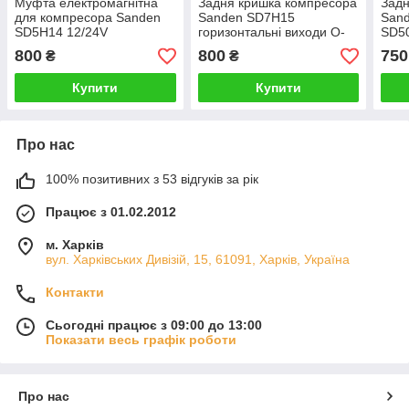
Муфта електромагнітна
Задня кришка компресора
Задн
для компресора Sanden
Sanden SD7H15
San
SD5H14 12/24V
горизонтальні виходи O-
SD50
Ring
верт
800
800
750
₴
₴
Купити
Купити
Про нас
100% позитивних з 53 відгуків за рік
Працює з 01.02.2012
м. Харків
вул. Харківських Дивізій, 15, 61091, Харків, Україна
Контакти
Сьогодні працює з 09:00 до 13:00
Показати весь графік роботи
Про нас