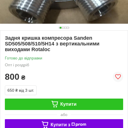
Задня кришка компресора Sanden
SD505/508/510/5H14 з вертикальними
виходами Rotaloc
Готово до відправки
Опт і роздріб
800
₴
650 ₴
від 3 шт.
Купити
або
Купити з