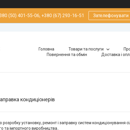
380 (50) 401-55-06, +380 (67) 293-16-51
Зателефонувати
х
Головна
Товари та послуги
Про
Повернення та обмін
Доставка і оп
заправка кондиціонерів
 розробку установку, ремонт і заправку систем кондиціонування сіл
го та імпортного виробництва..