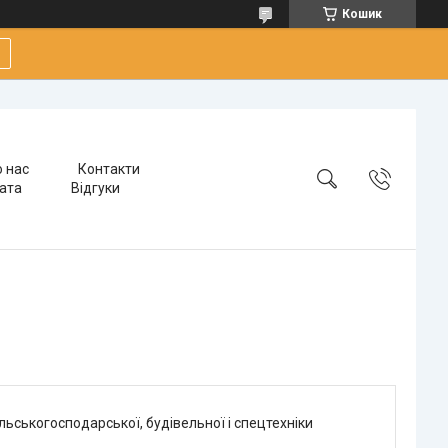
Кошик
 нас
Контакти
лата
Відгуки
ьськогосподарської, будівельної і спецтехніки