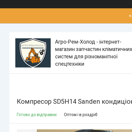
+
Агро-Рем-Холод - інтернет-
магазин запчастин кліматични
систем для різноманітної
спецтехніки
Компресор SD5H14 Sanden кондиціон
Готово до відправки
Оптом і в роздріб