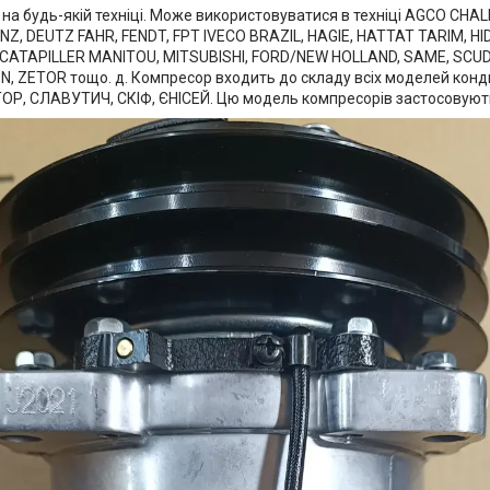
 на будь-якій техніці. Може використовуватися в техніці AGCO CH
BENZ, DEUTZ FAHR, FENDT, FPT IVECO BRAZIL, HAGIE, HATTAT TARIM, 
 CATAPILLER MANITOU, MITSUBISHI, FORD/NEW HOLLAND, SAME, SCU
ZETOR тощо. д. Компресор входить до складу всіх моделей конди
, СЛАВУТИЧ, СКІФ, ЄНІСЕЙ. Цю модель компресорів застосовують я