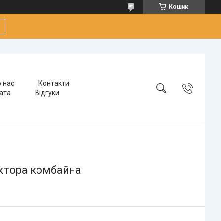
Кошик
 нас
Контакти
лата
Відгуки
актора комбайна