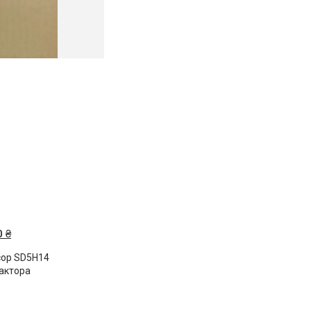
 ₴
сор SD5H14
рактора