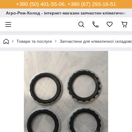
+380 (50) 401-55-06, +380 (67) 293-16-51
Агро-Рем-Холод - інтернет-магазин запчастин кліматичних с
Товари та послуги
Запчастини для кліматичної складово