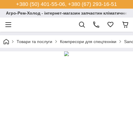
+380 (50) 401-55-06, +380 (67) 293-16-51
Агро-Рем-Холод - інтернет-магазин запчастин кліматичних с
Товари та послуги
Компресори для спецтехніки
San