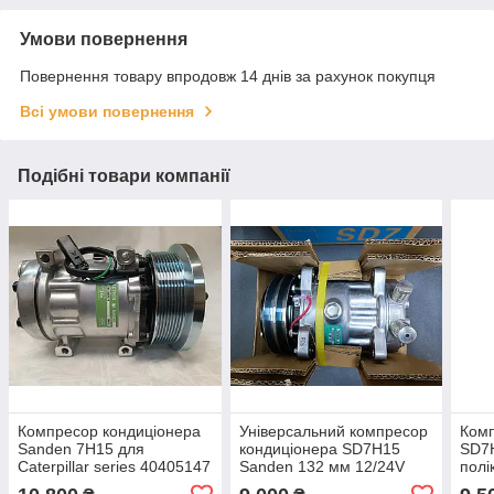
Умови повернення
Повернення товару впродовж 14 днів за рахунок покупця
Всі умови повернення
Подібні товари компанії
Компресор кондиціонера
Універсальний компресор
Комп
Sanden 7H15 для
кондиціонера SD7H15
SD7
Caterpillar series 40405147
Sanden 132 мм 12/24V
полі
SD7H15 4355 U4769
для трактора та комбайна
12 В