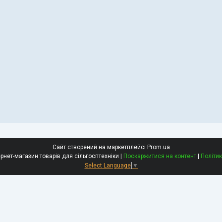
Сайт створений на маркетплейсі
Prom.ua
АгроРемХолод інтернет-магазин товарів для сільгосптехніки |
Поскаржитися на контент
|
Політик
Select Language
▼