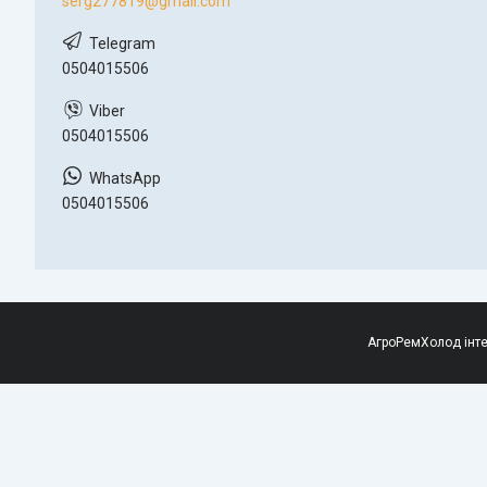
serg277819@gmail.com
0504015506
0504015506
0504015506