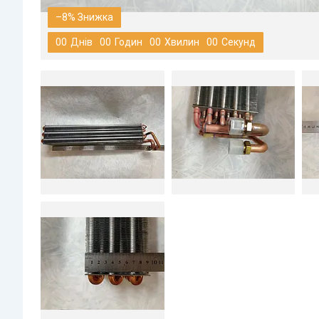
–8%
0
0
Днів
0
0
Годин
0
0
Хвилин
0
0
Секунд