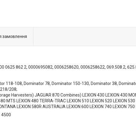
я замовлення
 0625 862 2, 0000695082, 0006258620, 0006258622, 069.508.2, 625.8
118-108, Dominator 78, Dominator 150-130, Dominator 38, Dominator
 218/208;
orage Harvesters) JAGUAR 870 Combines) LEXION 430 LEXION 430 M
80 MTS LEXION 480 TERRA-TRAC LEXION 510 LEXION 520 LEXION 530 
MONTANA LEXION 580R AUSTRALIA LEXION 600 LEXION 740 LEXION 75
 4500