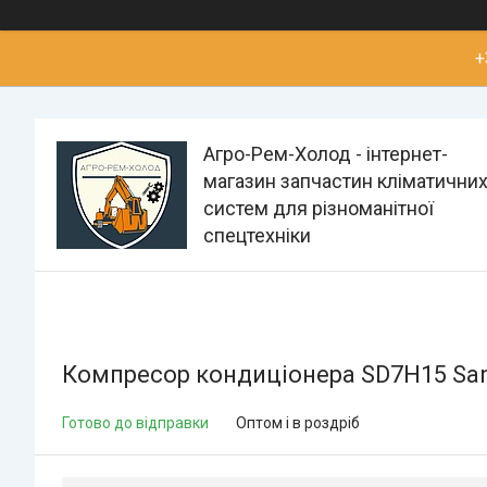
+
Агро-Рем-Холод - інтернет-
магазин запчастин кліматични
систем для різноманітної
спецтехніки
Компресор кондиціонера SD7H15 San
Готово до відправки
Оптом і в роздріб