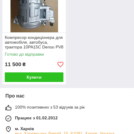
Компресор кондиціонера для
автомобіля, автобуса,
трактора 10PA15C Denso PV8
130 мм 12V CLAAS
Готово до відправки
A9062302011
11 500
₴
Купити
Про нас
100% позитивних з 53 відгуків за рік
Працює з 01.02.2012
м. Харків
вул. Харківських Дивізій, 15, 61091, Харків, Україна