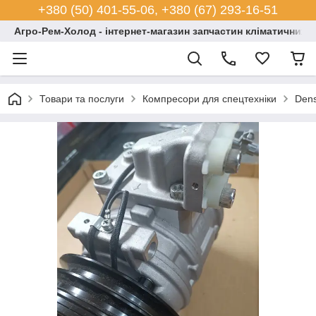
+380 (50) 401-55-06, +380 (67) 293-16-51
Агро-Рем-Холод - інтернет-магазин запчастин кліматичних с
Товари та послуги
Компресори для спецтехніки
Dens