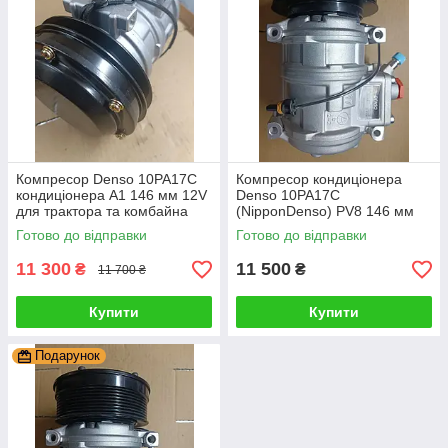
Компресор Denso 10РА17С
Компресор кондиціонера
кондиціонера А1 146 мм 12V
Denso 10РА17С
для трактора та комбайна
(NipponDenso) PV8 146 мм
John Deere RE55422,
12V універсальний для
Готово до відправки
Готово до відправки
SE501468
трактора John Deere
RE64024 TY6789
11 300
11 500
₴
₴
11 700 ₴
Купити
Купити
Подарунок