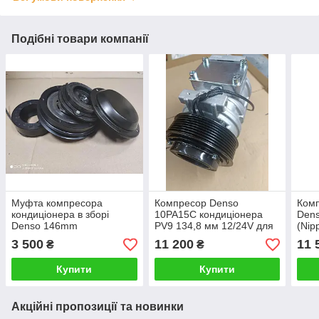
Подібні товари компанії
Муфта компресора
Компресор Denso
Комп
кондиціонера в зборі
10РА15С кондиціонера
Den
Denso 146mm
PV9 134,8 мм 12/24V для
(Nip
10PA15C/17C/20С 10S17C
тракторів, комбайнів,
мм 1
3 500
11 200
11 
₴
₴
для John Deere 1A 12V
автомобілів
трак
30х52х22
RE6
Купити
Купити
Акційні пропозиції та новинки