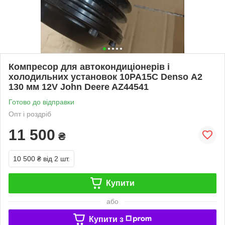
Компресор для автокондиціонерів і
холодильних установок 10PA15C Denso А2
130 мм 12V John Deere AZ44541
Готово до відправки
Опт і роздріб
11 500
₴
10 500 ₴
від 2 шт.
Купити
або
Купити з