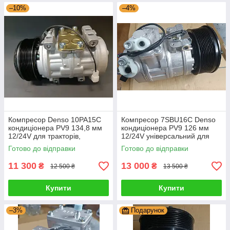
–10%
–4%
Компресор Denso 10РА15С
Компресор 7SBU16C Denso
кондиціонера PV9 134,8 мм
кондиціонера PV9 126 мм
12/24V для тракторів,
12/24V універсальний для
комбайнів, автомобілів
Mercedes Benz 447200-8090
Готово до відправки
Готово до відправки
447300-7820
11 300
13 000
₴
₴
12 500 ₴
13 500 ₴
Купити
Купити
–3%
Подарунок