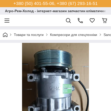
+380 (50) 401-55-06, +380 (67) 293-16-51
Агро-Рем-Холод - інтернет-магазин запчастин кліматичних с
Товари та послуги
Компресори для спецтехніки
San