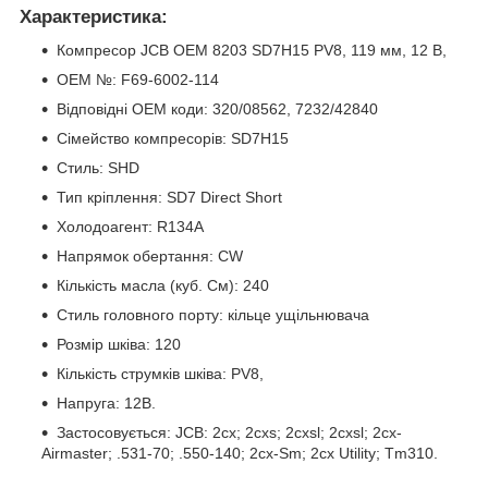
Характеристика:
Компресор JCB OEM 8203 SD7H15 PV8, 119 мм, 12 В,
OEM №: F69-6002-114
Відповідні OEM коди: 320/08562, 7232/42840
Сімейство компресорів: SD7H15
Стиль: SHD
Тип кріплення: SD7 Direct Short
Холодоагент: R134A
Напрямок обертання: CW
Кількість масла (куб. См): 240
Стиль головного порту: кільце ущільнювача
Розмір шківа: 120
Кількість струмків шківа: PV8,
Напруга: 12В.
Застосовується: JCB: 2cx; 2cxs; 2cxsl; 2cxsl; 2cx-
Airmaster; .531-70; .550-140; 2cx-Sm; 2cx Utility; Tm310.