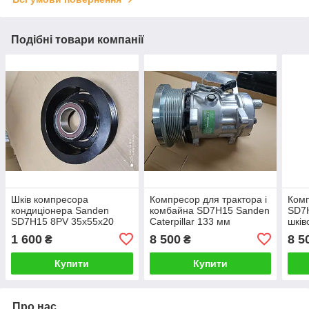
Подібні товари компанії
Шків компресора
Компресор для трактора і
Комп
кондиціонера Sanden
комбайна SD7H15 Sanden
SD7H
SD7H15 8PV 35х55х20
Caterpillar 133 мм
шків
для комбайнів тракторів
кондиціонера зі шківом
ком
1 600
8 500
8 5
₴
₴
спецтехніки
PV8 12/24V
Купити
Купити
Про нас