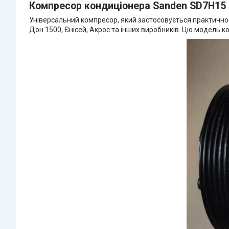
Компресор кондиціонера Sanden SD7H15
Універсальний компресор, який застосовується практично на 
Дон 1500, Єнісей, Акрос та інших виробників. Цю модель к