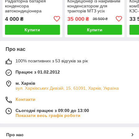
Радіаторна батарея
Кондиціонер із накривним
Конд
конденсора
конденсатором для
комб
автокондиціонера
тракторів МТЗ усіх
КЗС-
багатопоточного типу
моделей Комплект
для 
4 000
35 000
33 
₴
₴
36 500 ₴
16*26*20 універсальна
кондиціонера
збор
для автотехнки
Купити
Купити
Про нас
100% позитивних з 53 відгуків за рік
Працює з 01.02.2012
м. Харків
вул. Харківських Дивізій, 15, 61091, Харків, Україна
Контакти
Сьогодні працює з 09:00 до 13:00
Показати весь графік роботи
Про нас