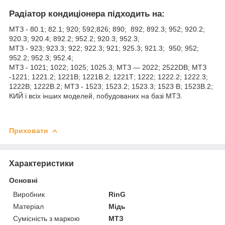
Радіатор кондиціонера підходить на:
МТЗ - 80.1; 82.1; 920; 592;826; 890; 892; 892.3; 952; 920.2;
920.3; 920.4; 892.2; 952.2; 920.3; 952.3;
МТЗ - 923; 923.3; 922; 922.3; 921; 925.3; 921.3; 950; 952;
952.2; 952.3; 952.4;
МТЗ - 1021; 1022; 1025; 1025.3; МТЗ — 2022; 2522DB; МТЗ
-1221; 1221.2; 1221В; 1221В.2; 1221Т; 1222; 1222.2; 1222.3;
1222В; 1222В.2; МТЗ - 1523; 1523.2; 1523.3; 1523 В; 1523В.2;
КИЙ і всіх інших моделей, побудованих на базі МТЗ.
Приховати
Характеристики
Основні
Виробник
RinG
Матеріал
Мідь
Сумісність з маркою
МТЗ