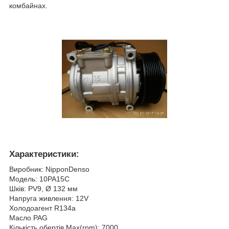
комбайнах.
Характеристики:
Виробник: NipponDenso
Модель: 10РА15С
Шків: PV9, Ø 132 мм
Напруга живлення: 12V
Холодоагент R134a
Масло PAG
Кількість обертів Max(rpm): 7000