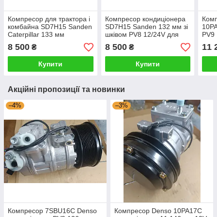
Компресор для трактора і
Компресор кондиціонера
Ком
комбайна SD7H15 Sanden
SD7H15 Sanden 132 мм зі
10РА
Caterpillar 133 мм
шківом PV8 12/24V для
PV9 
кондиціонера зі шківом
комбайна
трак
8 500
8 500
11 
₴
₴
PV8 12/24V
авто
Купити
Купити
Акційні пропозиції та новинки
–4%
–3%
Компресор 7SBU16C Denso
Компресор Denso 10РА17С