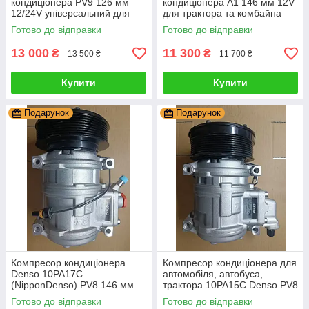
кондиціонера PV9 126 мм
кондиціонера А1 146 мм 12V
12/24V універсальний для
для трактора та комбайна
Mercedes Benz 447200-8090
John Deere RE55422,
Готово до відправки
Готово до відправки
447300-7820
SE501468
13 000
11 300
₴
₴
13 500 ₴
11 700 ₴
Купити
Купити
Подарунок
Подарунок
Компресор кондиціонера
Компресор кондиціонера для
Denso 10РА17С
автомобіля, автобуса,
(NipponDenso) PV8 146 мм
трактора 10PA15C Denso PV8
12V універсальний для
130 мм 12V CLAAS
Готово до відправки
Готово до відправки
трактора John Deere
A9062302011