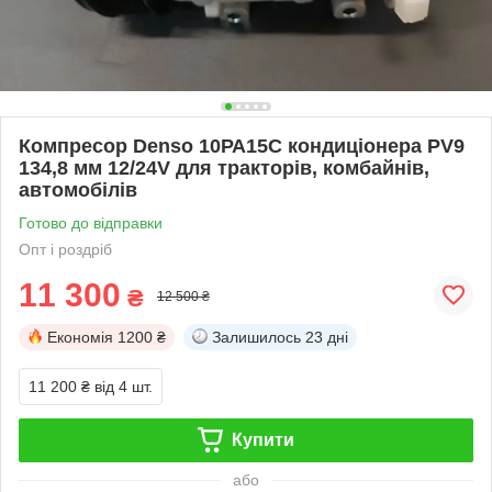
Компресор Denso 10РА15С кондиціонера PV9
134,8 мм 12/24V для тракторів, комбайнів,
автомобілів
Готово до відправки
Опт і роздріб
11 300
₴
12 500 ₴
Економія
1200 ₴
Залишилось
23 дні
11 200 ₴
від 4 шт.
Купити
або