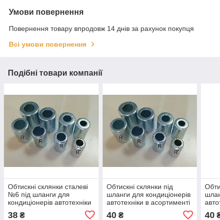
Умови повернення
Повернення товару впродовж 14 днів за рахунок покупця
Всі умови повернення
Подібні товари компанії
Обтискні склянки сталеві
Обтискні склянки під
Обти
№6 під шланги для
шланги для кондиціонерів
шлан
кондиціонерів автотехніки
автотехніки в асортименті
авто
38
40
40
₴
₴