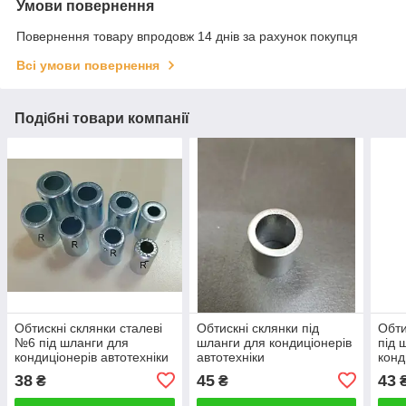
Умови повернення
Повернення товару впродовж 14 днів за рахунок покупця
Всі умови повернення
Подібні товари компанії
Обтискні склянки сталеві
Обтискні склянки під
Обти
№6 під шланги для
шланги для кондиціонерів
під 
кондиціонерів автотехніки
автотехніки
конд
Jacket(Aluminum) Hose:
Jack
38
45
43
₴
₴
#12 Size:24.3x19.2x3
#8 S