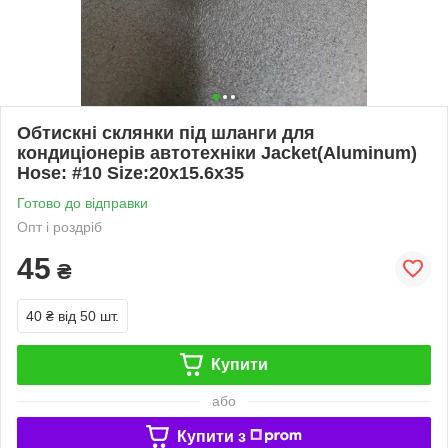
Обтискні склянки під шланги для
кондиціонерів автотехніки Jacket(Aluminum)
Hose: #10 Size:20x15.6x35
Готово до відправки
Опт і роздріб
45
₴
40 ₴
від 50 шт.
Купити
або
Купити з