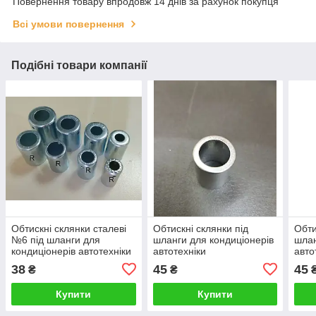
Повернення товару впродовж 14 днів за рахунок покупця
Всі умови повернення
Подібні товари компанії
Обтискні склянки сталеві
Обтискні склянки під
Обти
№6 під шланги для
шланги для кондиціонерів
шлан
кондиціонерів автотехніки
автотехніки
авто
Jacket(Aluminum) Hose:
Jack
38
45
45
₴
₴
#12 Size:24.3x19.2x3
#10 
Купити
Купити