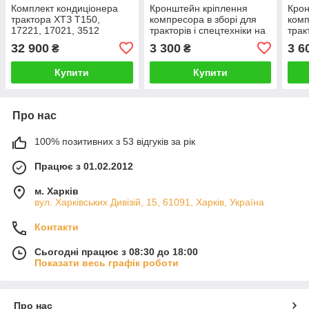
Комплект кондиціонера
Кронштейн кріплення
Крон
трактора ХТЗ Т150,
компресора в зборі для
комп
17221, 17021, 3512
тракторів і спецтехніки на
трак
SANDEN SD5S14 всіх
базі МТЗ
базі
32 900
3 300
3 6
₴
₴
модифікацій з двигуном
ЯМЗ236-38
Купити
Купити
Про нас
100% позитивних з 53 відгуків за рік
Працює з 01.02.2012
м. Харків
вул. Харківських Дивізій, 15, 61091, Харків, Україна
Контакти
Сьогодні працює з 08:30 до 18:00
Показати весь графік роботи
Про нас