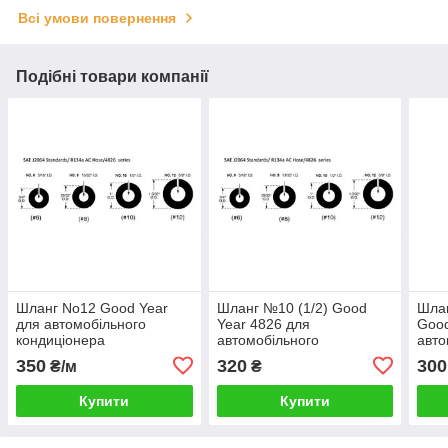
Всі умови повернення
Подібні товари компанії
Шланг No12 Good Year
Шланг №10 (1/2) Good
Шла
для автомобільного
Year 4826 для
Good
кондиціонера
автомобільного
авто
кондиціонера
конд
350
320
300
₴/м
₴
Купити
Купити