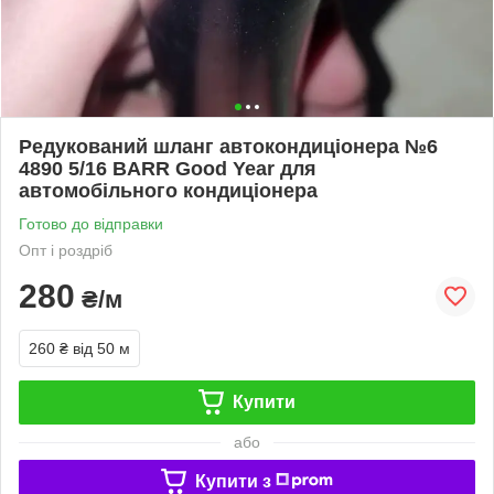
Редукований шланг автокондиціонера №6
4890 5/16 BARR Good Year для
автомобільного кондиціонера
Готово до відправки
Опт і роздріб
280
₴/м
260 ₴
від 50 м
Купити
або
Купити з