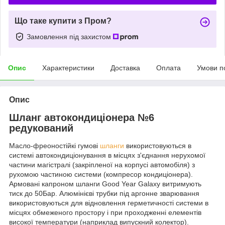
Що таке купити з Пром?
Замовлення під захистом
Опис
Характеристики
Доставка
Оплата
Умови п
Опис
Шланг автокондиціонера №6
редукований
Масло-фреоностійкі гумові
шланги
використовуються в
системі автокондиціонування в місцях з'єднання нерухомої
частини магістралі (закріпленої на корпусі автомобіля) з
рухомою частиною системи (компресор кондиціонера).
Армовані капроном шланги Good Year Galaxy витримують
тиск до 50Бар. Алюмінієві трубки під аргонне зварювання
використовуються для відновлення герметичності системи в
місцях обмеженого простору і при проходженні елементів
високої температури (наприклад випускний колектор).