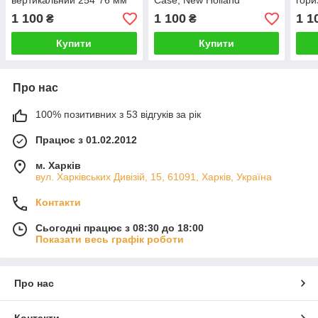
вертикальний 254*76 мм
Case, New Holland
гори
на трактори Case та New
горизонтальний 197*102
мм н
1 100
1 100
1 1
₴
₴
Holland
мм
Dee
Купити
Купити
Про нас
100% позитивних з 53 відгуків за рік
Працює з 01.02.2012
м. Харків
вул. Харківських Дивізій, 15, 61091, Харків, Україна
Контакти
Сьогодні працює з 08:30 до 18:00
Показати весь графік роботи
Про нас