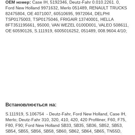
ОЕМ номер:
Case IH, 5192346, Deutz-Fahr 0.010.2261. 0,
Ford New Holland 9971632, Merlo 051489, RENAULT TRUCKS
82475804, OE 4071007, 60510695, 9972064, DELPHI
TSP0175003, TSP0175046, FRIGAIR 13740001, HELLA
8FT351195661, 95000, VAN WEZEL 0100D001, VALEO 508611,
OE 60590126, S.111919, 6005016252, 051489, 008.9604.4/10;
Встановлюється на:
S.111919, S.106754 - Deutz-Fahr, Ford New Holland, Case IH,
Merlo; Deutz-Fahr 310, 320, 410, 420, 420 Profiliner, F60, F75,
F80, F90; Ford New Holland SB33, SB35, SB36, SB52, SB53,
SB54, SB55, SB56, SB58, SB60, SB62, SB64, SB65, TN55D,