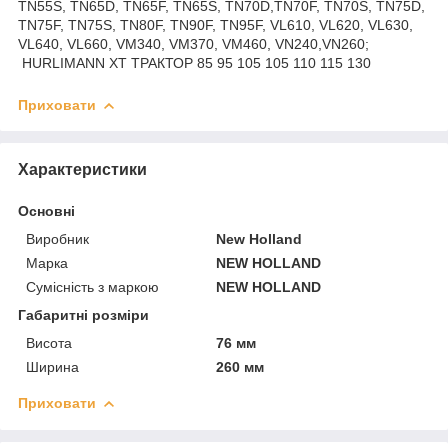
TN55S, TN65D, TN65F, TN65S, TN70D,TN70F, TN70S, TN75D,
TN75F, TN75S, TN80F, TN90F, TN95F, VL610, VL620, VL630,
VL640, VL660, VM340, VM370, VM460, VN240,VN260;
HURLIMANN XT ТРАКТОР 85 95 105 105 110 115 130
Приховати
Характеристики
Основні
Виробник
New Holland
Марка
NEW HOLLAND
Сумісність з маркою
NEW HOLLAND
Габаритні розміри
Висота
76 мм
Ширина
260 мм
Приховати