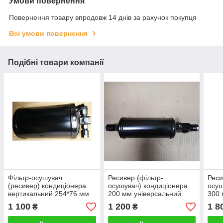
Умови повернення
Повернення товару впродовж 14 днів за рахунок покупця
Всі умови повернення
Подібні товари компанії
Фільтр-осушувач
Ресивер (фільтр-
Реси
(ресивер) кондиціонера
осушувач) кондиціонера
осуш
вертикальний 254*76 мм
200 мм універсальний
300 
на трактори Case та New
горизонтальний для
1 100
1 200
1 8
₴
₴
Holland
тракторів і спецтехніки