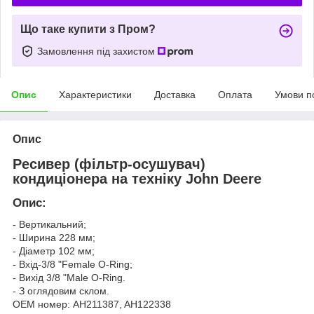
Що таке купити з Пром?
Замовлення під захистом
Опис
Характеристики
Доставка
Оплата
Умови п
Опис
Ресивер (фільтр-осушувач)
кондиціонера на техніку John Deere
Опис:
- Вертикальний;
- Ширина 228 мм;
- Діаметр 102 мм;
- Вхід-3/8 "Female O-Ring;
- Вихід 3/8 "Male O-Ring.
- З оглядовим склом.
ОЕМ номер: AH211387, AH122338