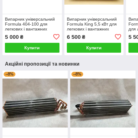
Випарник універсальний
Випарник універсальний
Випа
Formula 404-100 для
Formula King 5,5 кВт для
Form
легкових і вантажних
легкових і вантажних
для 
автомобілів 12/24V холод
автомобілів 12/24V холод
авто
5 000
6 500
5 5
₴
₴
4,3 кВт
холо
Купити
Купити
Акційні пропозиції та новинки
–8%
–8%