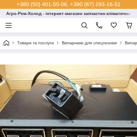
+380 (50) 401-55-06, +380 (67) 293-16-51
Агро-Рем-Холод - інтернет-магазин запчастин кліматичних с
Товари та послуги
Випарники для спецтехніки
Випар