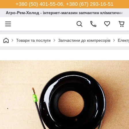
+380 (50) 401-55-06, +380 (67) 293-16-51
Агро-Рем-Холод - інтернет-магазин запчастин кліматичних с
Товари та послуги
Запчастини до компресорів
Елект