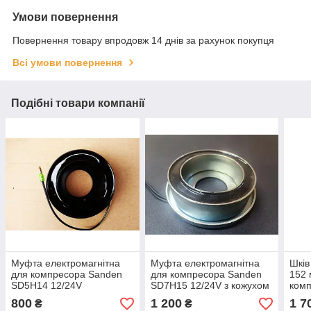
Умови повернення
Повернення товару впродовж 14 днів за рахунок покупця
Всі умови повернення
Подібні товари компанії
Муфта електромагнітна
Муфта електромагнітна
Шкі
для компресора Sanden
для компресора Sanden
152 
SD5H14 12/24V
SD7H15 12/24V з кожухом
комп
унів
800
1 200
1 7
₴
₴